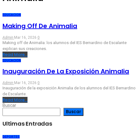
EDUCACION
Making Off De Animalia
Admin
Mar 16, 2026
0
Making off de Animalia: los alumnos del IES Bernardino de Escalante
explican sus creaciones.
Read More...
EDUCACION
Inauguración De La Exposición Animalia
Admin
Mar 16, 2026
0
Inauguración de la exposición Animalia de los alumnos del IES Bernardino
de Escalante.
Read More...
Buscar
Buscar
Ultimas Entradas
DEPORTES