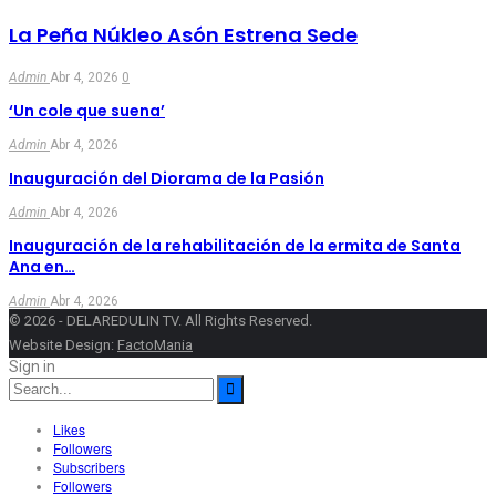
La Peña Núkleo Asón Estrena Sede
Admin
Abr 4, 2026
0
‘Un cole que suena’
Admin
Abr 4, 2026
Inauguración del Diorama de la Pasión
Admin
Abr 4, 2026
Inauguración de la rehabilitación de la ermita de Santa
Ana en…
Admin
Abr 4, 2026
© 2026 - DELAREDULIN TV. All Rights Reserved.
Website Design:
FactoMania
Sign in
Likes
Followers
Subscribers
Followers