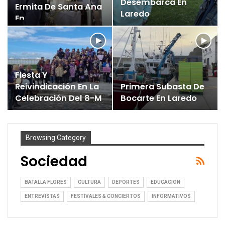
Desembarca En
Ermita De Santa Ana
Laredo
En…
Fiesta Y
Reivindicación En La
Primera Subasta De
Celebración Del 8-M
Bocarte En Laredo
Browsing Category
Sociedad
BATALLA FLORES
CULTURA
DEPORTES
EDUCACION
ENTREVISTAS
FESTIVALES & CONCIERTOS
INFORMATIVOS