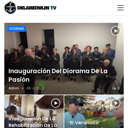
SOCIEDAD
Inauguración Del Diorama De La
Pasión
Admin
Abr 4, 2026
0
Inauguración De La
‘El Veranuco’
Rehabilitación De La