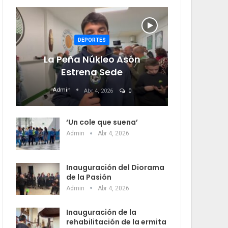
DEPORTES
La Peña Núkleo Asón
Estrena Sede
Admin
Abr 4, 2026
0
‘Un cole que suena’
Admin
Abr 4, 2026
Inauguración del Diorama
de la Pasión
Admin
Abr 4, 2026
Inauguración de la
rehabilitación de la ermita