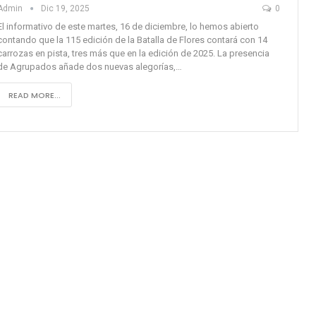
Admin
Dic 19, 2025
0
El informativo de este martes, 16 de diciembre, lo hemos abierto
contando que la 115 edición de la Batalla de Flores contará con 14
carrozas en pista, tres más que en la edición de 2025. La presencia
de Agrupados añade dos nuevas alegorías,…
READ MORE...