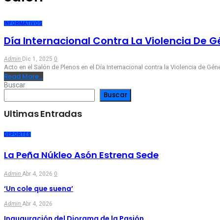
INFORMATIVOS
Día Internacional Contra La Violencia De 
Admin
Dic 1, 2025
0
Acto en el Salón de Plenos en el Día Internacional contra la Violencia de Gén
Read More...
Buscar
Buscar
Ultimas Entradas
DEPORTES
La Peña Núkleo Asón Estrena Sede
Admin
Abr 4, 2026
0
‘Un cole que suena’
Admin
Abr 4, 2026
Inauguración del Diorama de la Pasión