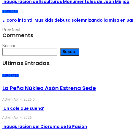
Inauguración de Esculturas Monumentales de Juan Méjica
SOCIEDAD
El coro infantil Musikids debuta solemnizando la misa en S
Prev
Next
Comments
Buscar
Buscar
Ultimas Entradas
DEPORTES
La Peña Núkleo Asón Estrena Sede
Admin
Abr 4, 2026
0
‘Un cole que suena’
Admin
Abr 4, 2026
Inauguración del Diorama de la Pasión