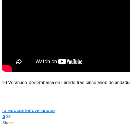
‘El Veranuco’ desembarca en Laredo tras cinco años de andadur
laredo
santoña
veranuco
0
83
Share