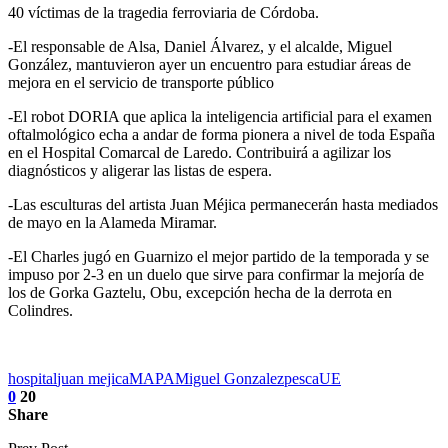
40 víctimas de la tragedia ferroviaria de Córdoba.
-El responsable de Alsa, Daniel Álvarez, y el alcalde, Miguel
González, mantuvieron ayer un encuentro para estudiar áreas de
mejora en el servicio de transporte público
-El robot DORIA que aplica la inteligencia artificial para el examen
oftalmológico echa a andar de forma pionera a nivel de toda España
en el Hospital Comarcal de Laredo. Contribuirá a agilizar los
diagnósticos y aligerar las listas de espera.
-Las esculturas del artista Juan Méjica permanecerán hasta mediados
de mayo en la Alameda Miramar.
-El Charles jugó en Guarnizo el mejor partido de la temporada y se
impuso por 2-3 en un duelo que sirve para confirmar la mejoría de
los de Gorka Gaztelu, Obu, excepción hecha de la derrota en
Colindres.
hospital
juan mejica
MAPA
Miguel Gonzalez
pesca
UE
0
20
Share